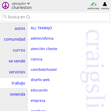
ubicación
charleston
anúnciate
cuenta
ALL TRABAJO
autos
craigslist
admin/oficina
comunidad
atención cliente
curros
ciencia
se vende
com/beb/hostel
servicios
diseño web
trabajo
educación
vivienda
empresa
escritura